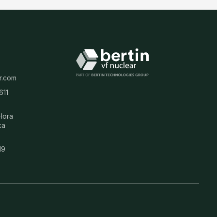
r.com
611
Hora
ka
19