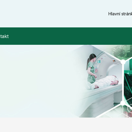
Hlavní strán
takt